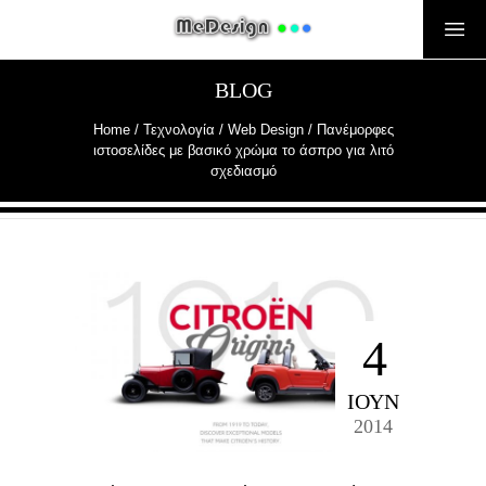
BLOG
Home
/
Τεχνολογία
/
Web Design
/
Πανέμορφες
ιστοσελίδες με βασικό χρώμα το άσπρο για λιτό
σχεδιασμό
4
ΙΟΎΝ
2014