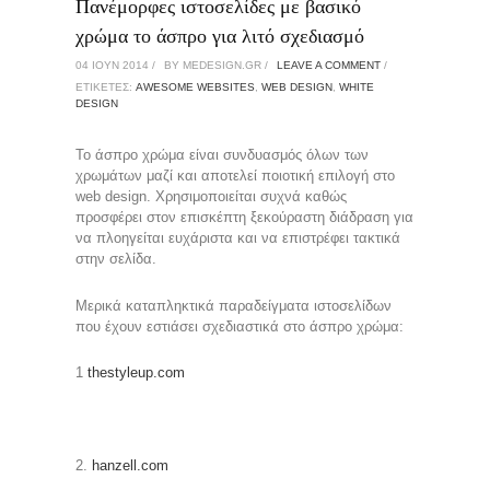
Πανέμορφες ιστοσελίδες με βασικό
χρώμα το άσπρο για λιτό σχεδιασμό
04 ΙΟΎΝ 2014 /
BY MEDESIGN.GR /
LEAVE A COMMENT
/
ΕΤΙΚΈΤΕΣ:
AWESOME WEBSITES
,
WEB DESIGN
,
WHITE
DESIGN
Το άσπρο χρώμα είναι συνδυασμός όλων των
χρωμάτων μαζί και αποτελεί ποιοτική επιλογή στο
web design. Χρησιμοποιείται συχνά καθώς
προσφέρει στον επισκέπτη ξεκούραστη διάδραση για
να πλοηγείται ευχάριστα και να επιστρέφει τακτικά
στην σελίδα.
Μερικά καταπληκτικά παραδείγματα ιστοσελίδων
που έχουν εστιάσει σχεδιαστικά στο άσπρο χρώμα:
1
thestyleup.com
2.
hanzell.com