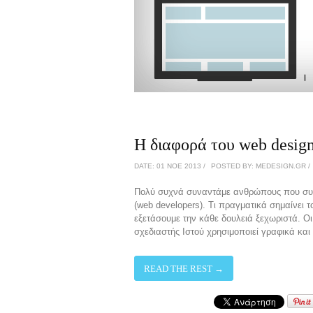
Η διαφορά του web design
DATE: 01 ΝΟΈ 2013 /
POSTED BY: MEDESIGN.GR /
Πολύ συχνά συναντάμε ανθρώπους που συστ
(web developers). Τι πραγματικά σημαίνει τ
εξετάσουμε την κάθε δουλειά ξεχωριστά. Οι
σχεδιαστής Ιστού χρησιμοποιεί γραφικά και 
READ THE REST →