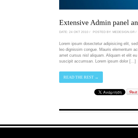
Extensive Admin panel an
DATE: 24 ΟΚΤ 2010 /
POSTED BY: MEDESIGN.GR /
Lorem ipsum dosectetur adipisicing elit, sed
leo dignissim congue. Mauris elementum acc
amet cursus nisl aliquam. Aliquam et elit eu n
suscipit accumsan. Lorem ipsum dolor […]
READ THE REST →