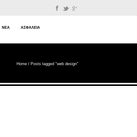
ΝΈΑ
ΑΣΦΆΛΕΙΑ
Home
/
Posts tagged "web design"