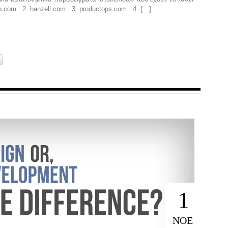
up.com 2. hanzell.com 3. productops.com 4. […]
1
ΝΟΈ