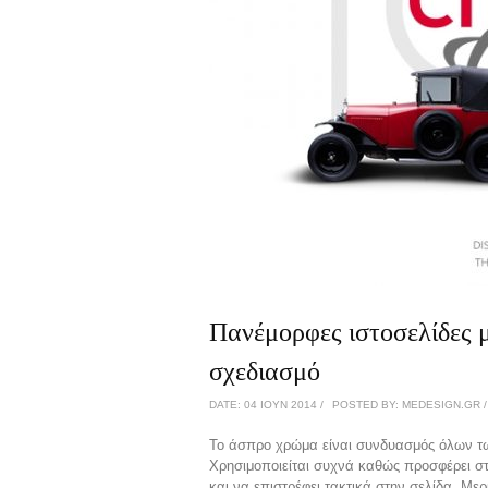
Πανέμορφες ιστοσελίδες μ
σχεδιασμό
DATE: 04 ΙΟΎΝ 2014 /
POSTED BY: MEDESIGN.GR /
Το άσπρο χρώμα είναι συνδυασμός όλων των
Χρησιμοποιείται συχνά καθώς προσφέρει στ
και να επιστρέφει τακτικά στην σελίδα. Με