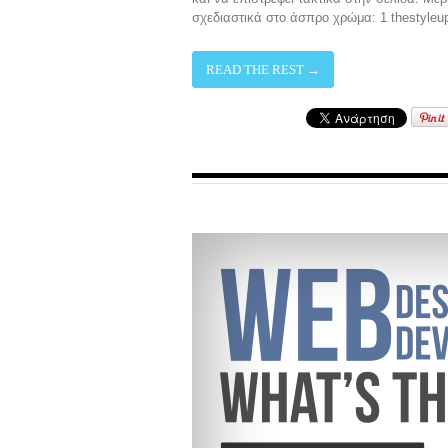
σχεδιαστικά στο άσπρο χρώμα: 1 thestyle
READ THE REST →