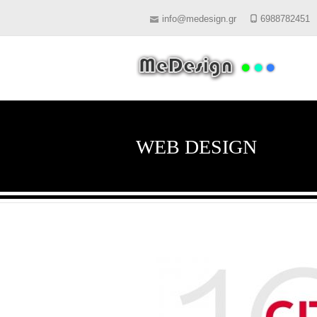
info@medesign.gr
6988782451
WEB DESIGN