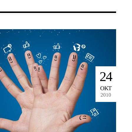
24
ΟΚΤ
2010