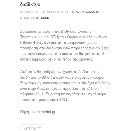
διαδίκτυο
27 ΜΑΪ́ 2014 /
BY MEDESIGN.GR /
LEAVE A COMMENT
/
ΕΤΙΚΈΤΕΣ:
INTERNET
Σύμφωνα με μελέτη της Διεθνούς Ένωσης
Τηλεπικοινωνιών (ITU) του Οργανισμού Ηνωμένων
Εθνών
4 δις. άνθρωποι
παραμένουν χωρίς
πρόσβαση στο διαδίκτυο ενώ παράλληλα ο αριθμός
των συνδεδεμένων στο διαδίκτυο θα φτάσει τα 3
δισεκατομμύρια μέχρι το τέλος της χρονιάς.
Από τα 4 δις ανθρώπων χωρίς πρόσβαση στο
διαδίκτυο το 90% ζει στον «ανεπτυγμένο» κόσμο.
Στην Αφρική μόνο ένας στους πέντε θα έχει σύνδεση
ενώ στην Αμερική έχουν πρόσβαση τα 2/3 του
πληθυσμού. Η Ευρώπη καταγράφει το μεγαλύτερο
ποσοστό πρόσβασης (75%).
Πηγή : kathimerini.gr
INTERNET