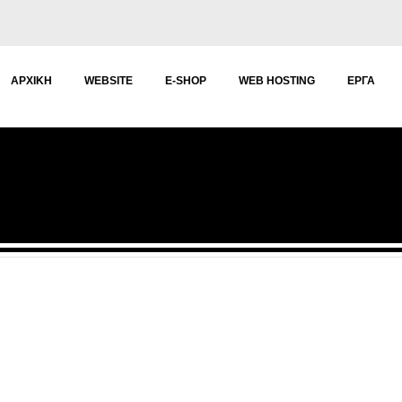
ΑΡΧΙΚΉ
WEBSITE
E-SHOP
WEB HOSTING
ΈΡΓΑ