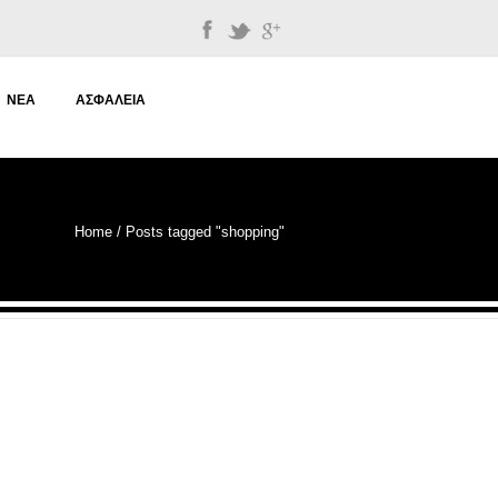
ΝΈΑ
ΑΣΦΆΛΕΙΑ
Home
/
Posts tagged "shopping"