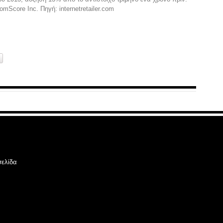
omScore Inc. Πηγή: internetretailer.com
σελίδα