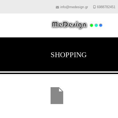
info@medesign.gr
6988782451
SHOPPING