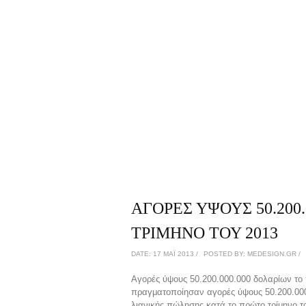
ΑΓΟΡΕΣ ΥΨΟΥΣ 50.200
ΤΡΙΜΗΝΟ ΤΟΥ 2013
DATE: 17 ΜΑΪ́ 2013 /
POSTED BY: MEDESIGN.GR /
Αγορές ύψους 50.200.000.000 δολαρίων το 
πραγματοποίησαν αγορές ύψους 50.200.000
λιανικής πώλησης κατά το πρώτο τρίμηνο τ